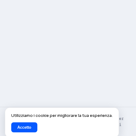
Utilizziamo i cookie per migliorare la tua esperienza.
© AlleCam 2016–2026 — Il tuo pass virtuale per
l'Europa: scopri con le webcam in diretta di
Accetto
AlleCam.com