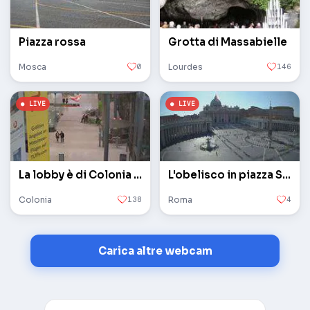
Piazza rossa
Grotta di Massabielle
Mosca
0
Lourdes
146
La lobby è di Colonia / Bonn
L'obelisco in piazza San Pietro in Vaticano
Colonia
138
Roma
4
Carica altre webcam