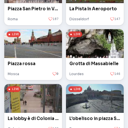
Piazza San Pietro in Vaticano
La Pista In Aeroporto
Roma
187
Düsseldorf
147
Piazza rossa
Grotta di Massabielle
Mosca
0
Lourdes
146
La lobby è di Colonia / Bonn
L'obelisco in piazza San Pietro in Vaticano