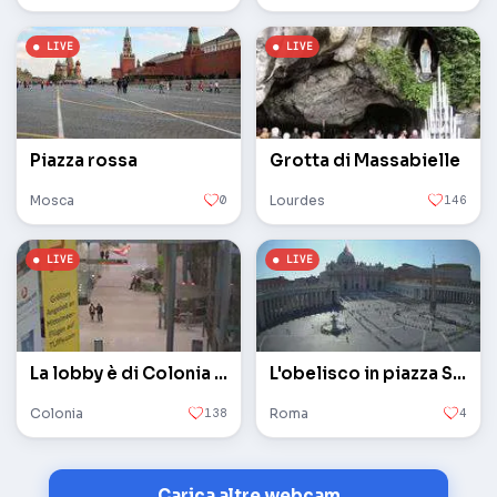
Piazza rossa
Grotta di Massabielle
Mosca
0
Lourdes
146
La lobby è di Colonia / Bonn
L'obelisco in piazza San Pietro in Vaticano
Colonia
138
Roma
4
Carica altre webcam