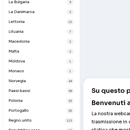
La Bulgaria
5
La Danimarca
2
Lettonia
12
Lituania
7
Macedonia
2
Malta
2
Moldova
1
Monaco
1
Norvegia
44
Su questo p
Paesi bassi
58
Polonia
32
Benvenuti a
Portogallo
16
La nostra webcam 
Regno unito
113
trasmissione in d
statica che most