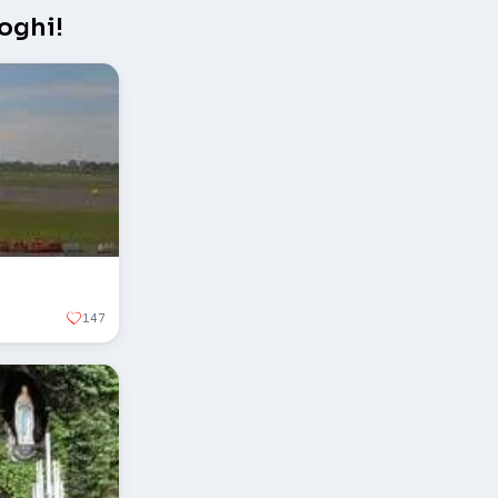
oghi!
147