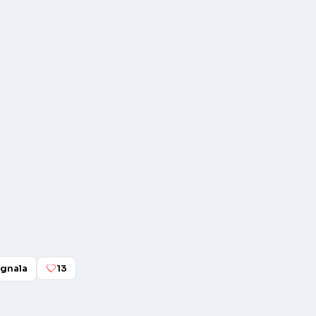
gnala
13