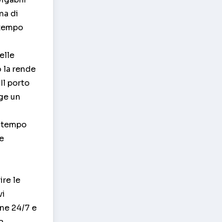
na di
 tempo
elle
o la rende
Il porto
lge un
n tempo
le
ire le
vi
one 24/7 e
a.