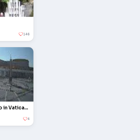
146
L'obelisco in piazza San Pietro in Vaticano
4