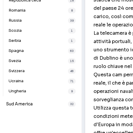
Repubblica ceca
18
del paese 24 ore
Romania
8
carico, così com
Russia
39
reale le operazio
Scozia
1
La telecamera è 
Serbia
attività portual
1
uno strumento ide
Spagna
63
di Dublino è uno
Svezia
15
ruolo chiave nel
Svizzera
46
Questa cam perm
Ucraina
71
reale, il che è p
operazioni naval
Ungheria
9
sorveglianza con
Sud America
32
Utilizza questa 
condizioni meteo
d'Europa in moda
offre un'eccelle