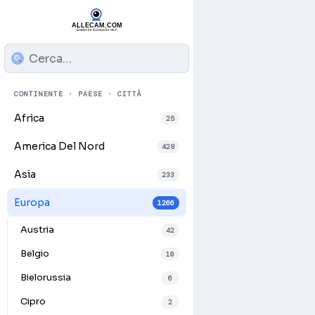
CONTINENTE · PAESE · CITTÀ
Africa
25
America Del Nord
428
Asia
233
Europa
1266
Austria
42
Belgio
10
Bielorussia
6
Play
Cipro
2