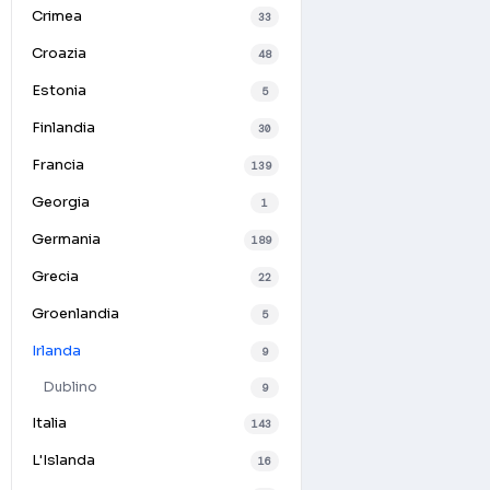
Crimea
33
Croazia
48
Estonia
5
Finlandia
30
Francia
139
Georgia
1
Germania
189
Grecia
22
Groenlandia
5
Irlanda
9
Dublino
9
Italia
143
L'Islanda
16