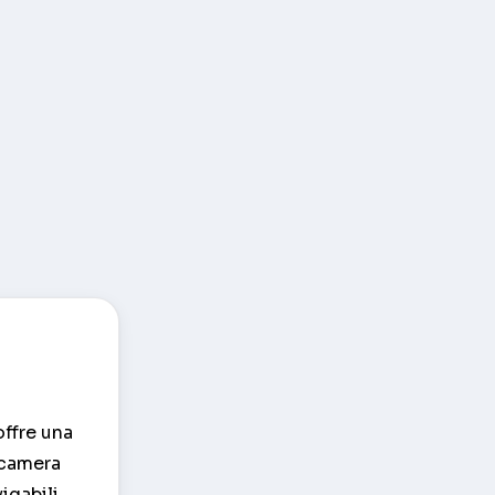
offre una
lecamera
igabili