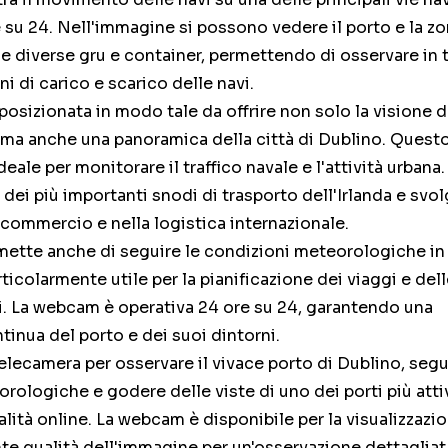
 su 24. Nell'immagine si possono vedere il porto e la zo
e diverse gru e container, permettendo di osservare in
ni di carico e scarico delle navi.
posizionata in modo tale da offrire non solo la visione d
i, ma anche una panoramica della città di Dublino. Quest
ale per monitorare il traffico navale e l'attività urbana. 
 dei più importanti snodi di trasporto dell'Irlanda e svo
 commercio e nella logistica internazionale.
ette anche di seguire le condizioni meteorologiche i
articolarmente utile per la pianificazione dei viaggi e del
i. La webcam è operativa 24 ore su 24, garantendo una
tinua del porto e dei suoi dintorni.
telecamera per osservare il vivace porto di Dublino, segu
rologiche e godere delle viste di uno dei porti più atti
lità online. La webcam è disponibile per la visualizzazi
nte qualità dell'immagine per un'osservazione dettagliat