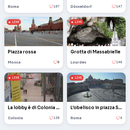
Roma
187
Düsseldorf
147
Piazza rossa
Grotta di Massabielle
Mosca
0
Lourdes
146
La lobby è di Colonia / Bonn
L'obelisco in piazza San Pietro in Vaticano
Colonia
138
Roma
4