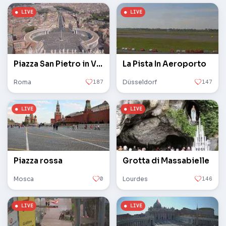
Piazza San Pietro in Vaticano
La Pista In Aeroporto
Roma
187
Düsseldorf
147
Piazza rossa
Grotta di Massabielle
Mosca
0
Lourdes
146