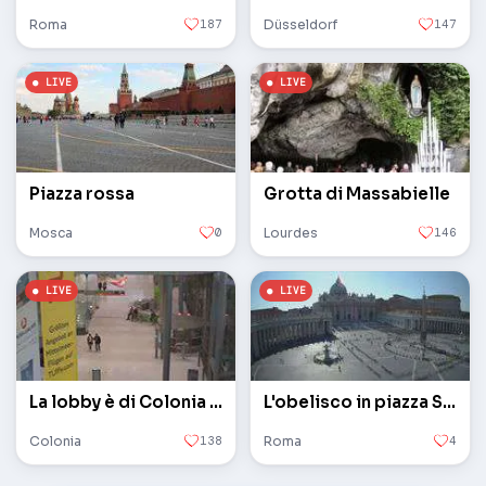
Roma
187
Düsseldorf
147
Piazza rossa
Grotta di Massabielle
Mosca
0
Lourdes
146
La lobby è di Colonia / Bonn
L'obelisco in piazza San Pietro in Vaticano
Colonia
138
Roma
4