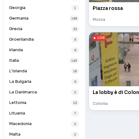
Georgia
Piazza rossa
1
Germania
189
Mosca
Grecia
22
Groenlandia
5
Irlanda
9
Italia
143
L'Islanda
16
La Bulgaria
5
La lobby è di Colon
La Danimarca
2
Lettonia
12
Colonia
Lituania
7
Macedonia
2
Malta
2