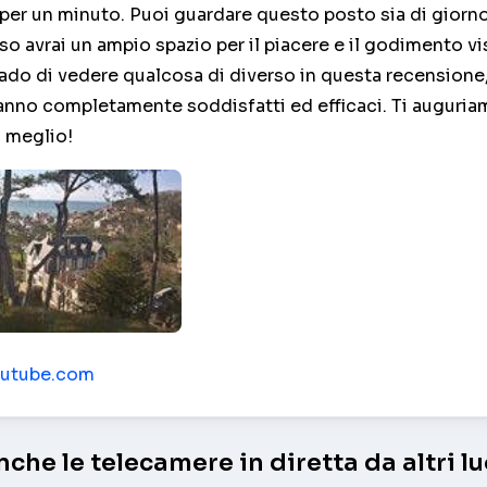
 per un minuto. Puoi guardare questo posto sia di giorn
aso avrai un ampio spazio per il piacere e il godimento vi
rado di vedere qualcosa di diverso in questa recensione
ranno completamente soddisfatti ed efficaci. Ti auguri
l meglio!
aia da un'altezza – Etretat
youtube.com
che le telecamere in diretta da altri lu