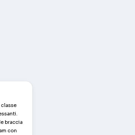
 classe
essanti.
le braccia
cam con