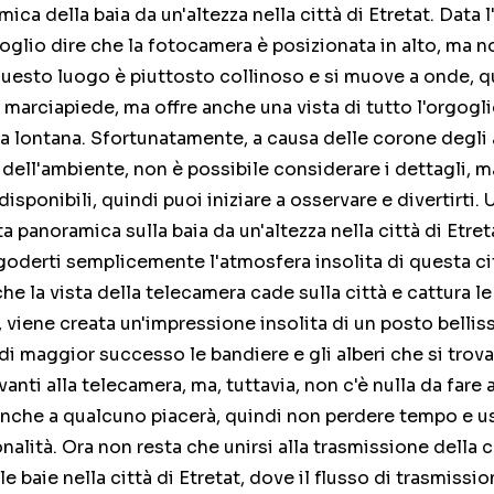
ica della baia da un'altezza nella città di Etretat. Data l
oglio dire che la fotocamera è posizionata in alto, ma n
questo luogo è piuttosto collinoso e si muove a onde, qu
 marciapiede, ma offre anche una vista di tutto l'orgogli
ia lontana. Sfortunatamente, a causa delle corone degli 
à dell'ambiente, non è possibile considerare i dettagli, 
isponibili, quindi puoi iniziare a osservare e divertirti. 
panoramica sulla baia da un'altezza nella città di Etreta
 goderti semplicemente l'atmosfera insolita di questa ci
he la vista della telecamera cade sulla città e cattura le
a, viene creata un'impressione insolita di un posto belli
i maggior successo le bandiere e gli alberi che si trov
nti alla telecamera, ma, tuttavia, non c'è nulla da fare a
anche a qualcuno piacerà, quindi non perdere tempo e us
nalità. Ora non resta che unirsi alla trasmissione della
 baie nella città di Etretat, dove il flusso di trasmissi