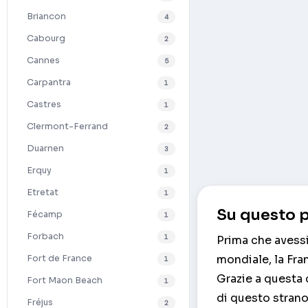
Briancon
4
Cabourg
2
Cannes
5
Carpantra
1
Castres
1
Clermont-Ferrand
2
Duarnen
3
Erquy
1
Etretat
1
Su questo p
Fécamp
1
Forbach
1
Prima che avessi
mondiale, la Fran
Fort de France
1
Grazie a questa d
Fort Maon Beach
1
di questo strano
Fréjus
2