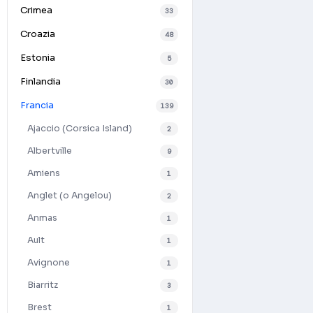
Crimea
33
Croazia
48
Estonia
5
Finlandia
30
Francia
139
Ajaccio (Corsica Island)
2
Albertville
9
Amiens
1
Anglet (o Angelou)
2
Anmas
1
Ault
1
Avignone
1
Biarritz
3
Brest
1