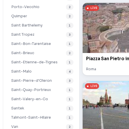
Porto-Vecchio
2
Quimper
2
Saint Barthelemy
1
Saint Tropez
3
Saint-Bon-Tarentaise
1
Saint-Brieuc
2
Piazza San Pietro i
Saint-Etienne-de-Tignes
1
Roma
Saint-Malo
4
Saint-Pierre-d'Oleron
3
Saint-Quay-Portrieux
1
Saint-Valery-en-Co
1
Santek
1
Talmont-Saint-Hilaire
1
Van
2