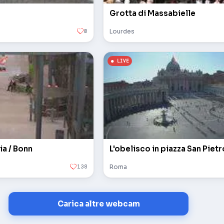
Grotta di Massabielle
0
Lourdes
ia / Bonn
138
Roma
Carica altre webcam