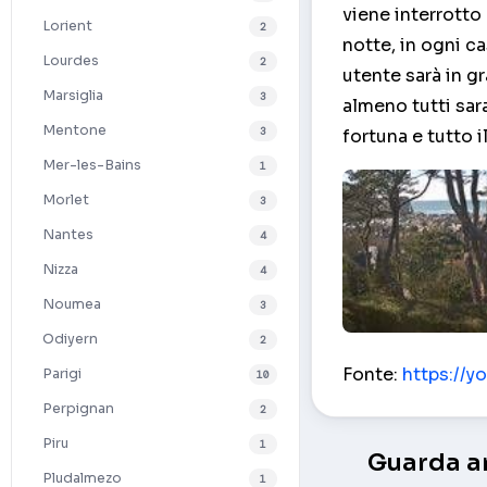
viene interrotto
Lorient
2
notte, in ogni c
Lourdes
2
utente sarà in g
Marsiglia
3
almeno tutti sa
Mentone
3
fortuna e tutto i
Mer-les-Bains
1
Morlet
3
Nantes
4
Nizza
4
Noumea
3
Odiyern
2
Panorama della b
Fonte:
https://
Parigi
10
Perpignan
2
Piru
1
Guarda an
Pludalmezo
1