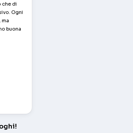
o che di
sivo. Ogni
, ma
amo buona
oghi!