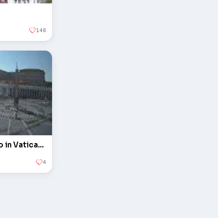
146
L'obelisco in piazza San Pietro in Vaticano
4