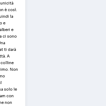
'unicità
on è così.
indi la
o e
alberi e
ma ci sono
Una
t ti darà
ttà. A
 colline
ssimo. Non
ano
l
a solo le
 cam con
one non