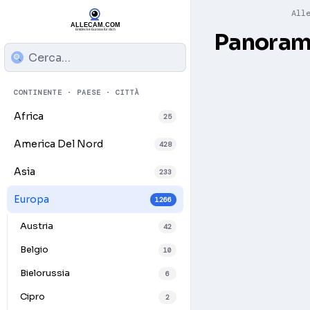
All
Panorama
CONTINENTE · PAESE · CITTÀ
Africa
25
America Del Nord
428
Asia
233
Europa
1266
Austria
42
Belgio
10
Bielorussia
6
Play
Cipro
2