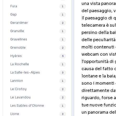
una vista panoram
Fura
1
del paesaggio, v
Gap
1
Il paesaggio di 
Gerardmer
2
telecamera è sul
Granville
1
persino della ba
delle peculiarit
Gravelines
1
molti contenuti d
Grenoble
2
webcam con vista 
Hyères
5
l'opportunità di
La Rochelle
1
causa del fatto c
La Salle-les-Alpes
3
lontane e la bai
Lannion
1
sono i momenti d
Le Crotoy
2
direttamente dava
riguardo, forse 
Le Lavandou
2
tue nuove funzio
Les Sables d’Olonne
1
un panorama delle
Lione
3