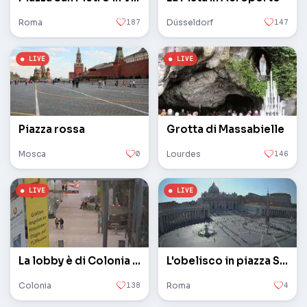
Roma
187
Düsseldorf
147
Piazza rossa
Grotta di Massabielle
Mosca
0
Lourdes
146
La lobby è di Colonia / Bonn
L'obelisco in piazza San Pietro in Vaticano
Colonia
138
Roma
4