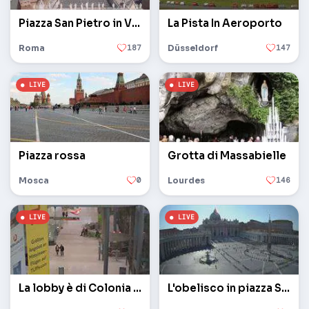
Piazza San Pietro in Vaticano
La Pista In Aeroporto
Roma
187
Düsseldorf
147
Piazza rossa
Grotta di Massabielle
Mosca
0
Lourdes
146
La lobby è di Colonia / Bonn
L'obelisco in piazza San Pietro in Vaticano