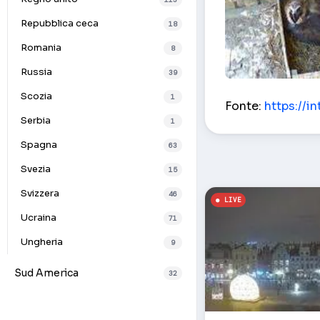
Repubblica ceca
18
Romania
8
Russia
39
Grifone – Tallinn
Scozia
1
Fonte:
https://i
Serbia
1
Spagna
63
Svezia
15
Svizzera
46
Ucraina
71
Ungheria
9
Sud America
32