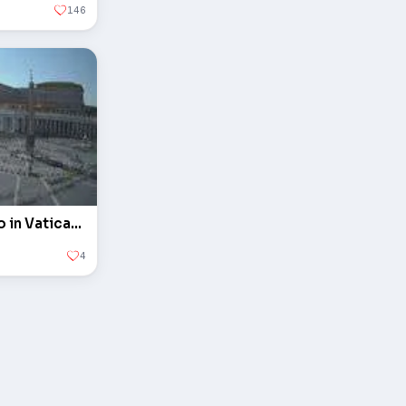
146
L'obelisco in piazza San Pietro in Vaticano
4