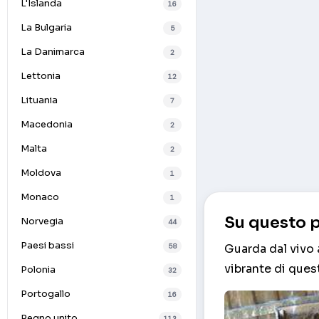
L'Islanda
16
La Bulgaria
5
La Danimarca
2
Lettonia
12
Lituania
7
Macedonia
2
Malta
2
Moldova
1
Monaco
1
Su questo p
Norvegia
44
Paesi bassi
58
Guarda dal vivo 
vibrante di ques
Polonia
32
Portogallo
16
Regno unito
113