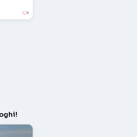
0
oghi!