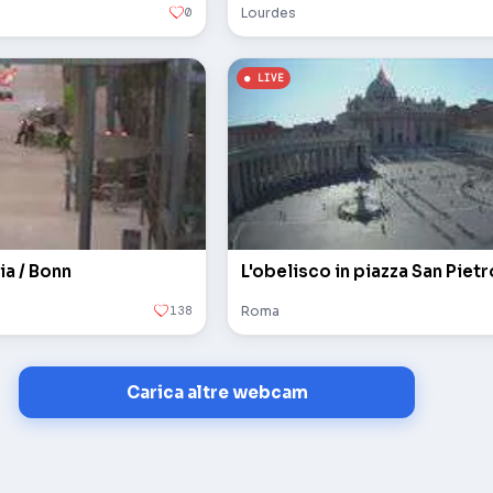
0
Lourdes
ia / Bonn
138
Roma
Carica altre webcam