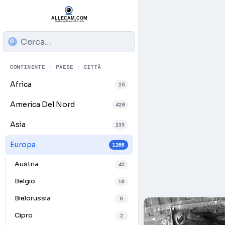
CONTINENTE · PAESE · CITTÀ
Africa
25
America Del Nord
428
Asia
233
Europa
1266
Austria
42
Belgio
10
Bielorussia
6
Cipro
2