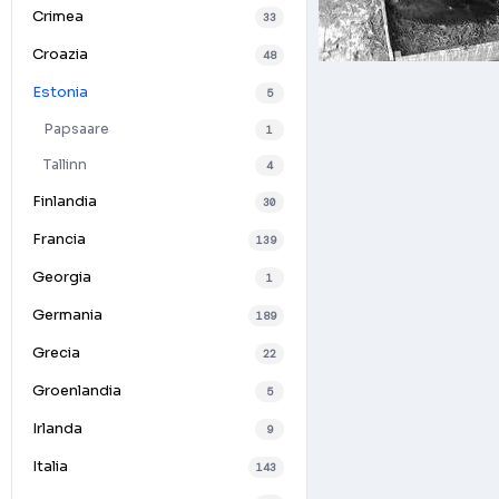
Crimea
33
Croazia
48
Estonia
5
Papsaare
1
Tallinn
4
Finlandia
30
Francia
139
Georgia
1
Germania
189
Grecia
22
Groenlandia
5
Irlanda
9
Italia
143