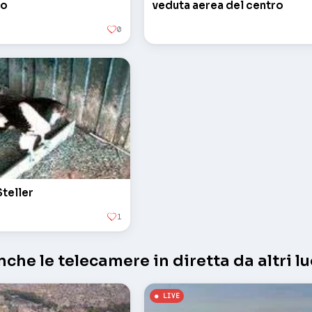
io
veduta aerea del centro
0
Steller
1
che le telecamere in diretta da altri lu