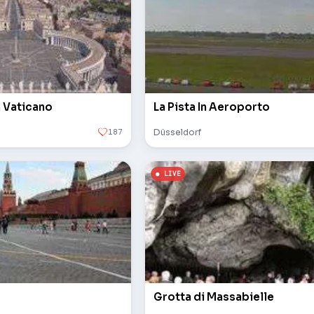
n Vaticano
La Pista In Aeroporto
187
Düsseldorf
Grotta di Massabielle