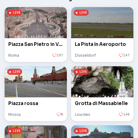
Piazza San Pietro in Vaticano
La Pista In Aeroporto
Roma
187
Düsseldorf
147
Piazza rossa
Grotta di Massabielle
Mosca
0
Lourdes
146