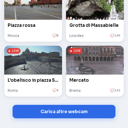
Piazza rossa
Grotta di Massabielle
Mosca
0
Lourdes
146
L'obelisco in piazza San Pietro in Vaticano
Mercato
Roma
4
Brema
143
Carica altre webcam