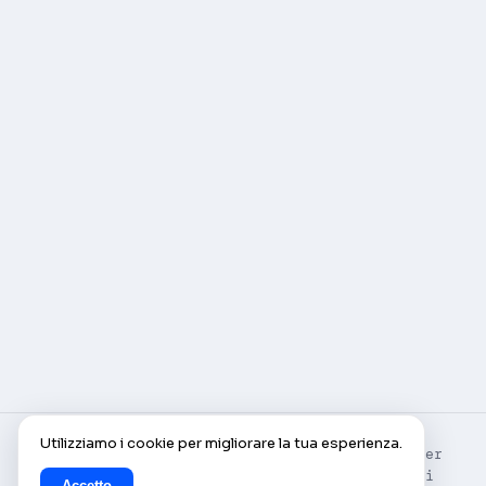
Utilizziamo i cookie per migliorare la tua esperienza.
© AlleCam 2016–2026 — Il tuo pass virtuale per
l'Europa: scopri con le webcam in diretta di
Accetto