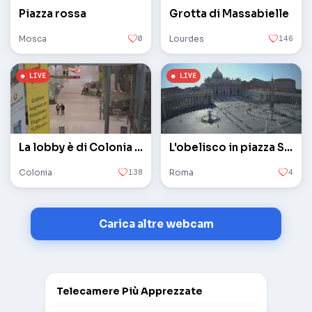
Piazza rossa
Grotta di Massabielle
Mosca
0
Lourdes
146
La lobby è di Colonia / Bonn
L'obelisco in piazza San Pietro in Vaticano
Colonia
138
Roma
4
Carica altre webcam
Telecamere Più Apprezzate