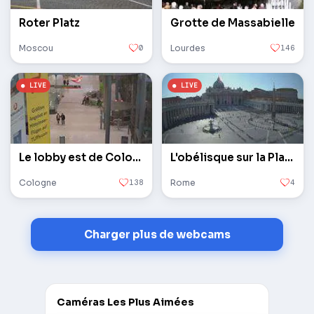
Roter Platz
Grotte de Massabielle
Moscou
0
Lourdes
146
Le lobby est de Cologne / Bonn
L'obélisque sur la Place Saint-Pierre au Vatican
Cologne
138
Rome
4
Charger plus de webcams
Caméras Les Plus Aimées