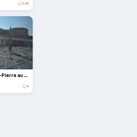
146
L'obélisque sur la Place Saint-Pierre au Vatican
4