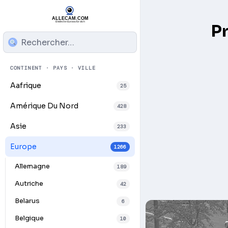
P
CONTINENT · PAYS · VILLE
Aafrique
25
Amérique Du Nord
428
Asie
233
Europe
1266
Allemagne
189
Autriche
42
Belarus
6
Belgique
10