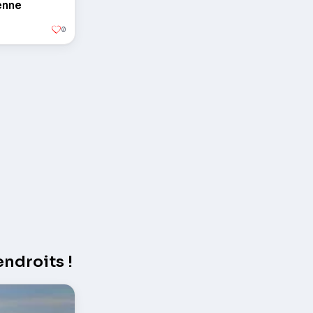
enne
0
ndroits !