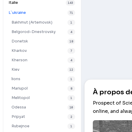
Italie
143
L`ukraine
71
Bakhmut (Artemovsk)
1
Belgorod-Dnestrovsky
4
Donetsk
18
Kharkov
7
Kherson
4
Kiev
12
lions
1
Mariupol
8
À propos de
Melitopol
1
Prospect of Sci
Odessa
10
online, and alwa
Pripyat
2
Rubejnoe
1