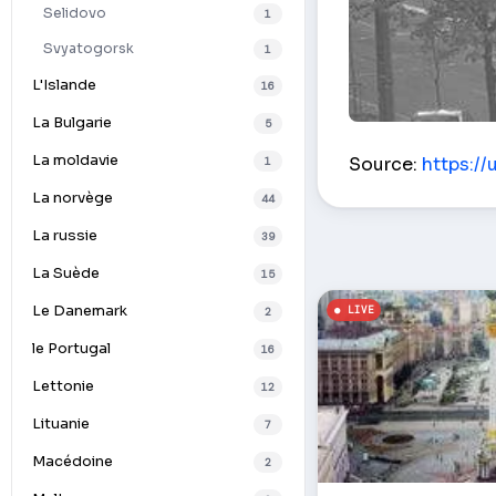
Selidovo
1
Svyatogorsk
1
L'Islande
16
La Bulgarie
5
Prospect of Sci
La moldavie
Source:
https://
1
La norvège
44
La russie
39
La Suède
15
Le Danemark
2
le Portugal
16
Lettonie
12
Lituanie
7
Macédoine
2