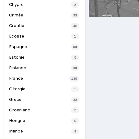
Chypre
2
Crimée
33
Croatie
48
Écosse
1
Espagne
63
Estonie
5
Finlande
30
France
139
Géorgie
1
Grèce
22
Groenland
5
Hongrie
9
Irlande
9