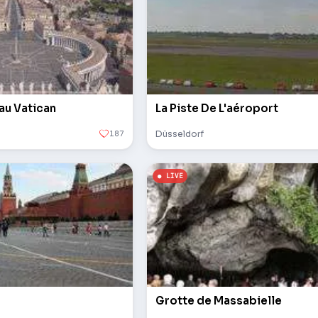
 au Vatican
La Piste De L'aéroport
187
Düsseldorf
Grotte de Massabielle