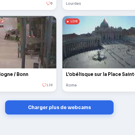
0
Lourdes
logne / Bonn
138
Rome
Charger plus de webcams