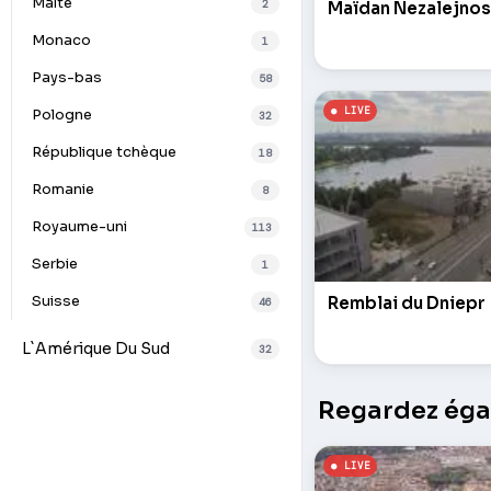
Malte
2
Maïdan Nezalejnos
Monaco
1
Pays-bas
58
Pologne
32
République tchèque
18
Romanie
8
Royaume-uni
113
Serbie
1
Suisse
Remblai du Dniepr
46
L`Amérique Du Sud
32
Regardez égal