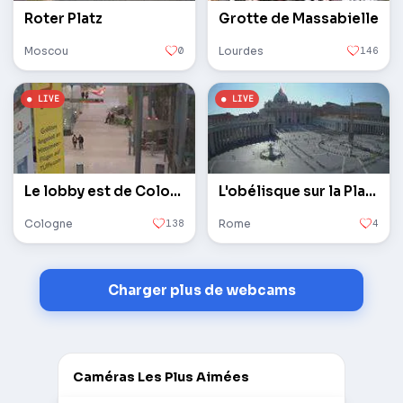
Roter Platz
Grotte de Massabielle
Moscou
0
Lourdes
146
Le lobby est de Cologne / Bonn
L'obélisque sur la Place Saint-Pierre au Vatican
Cologne
138
Rome
4
Charger plus de webcams
Caméras Les Plus Aimées