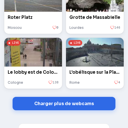
Roter Platz
Grotte de Massabielle
Moscou
0
Lourdes
146
Le lobby est de Cologne / Bonn
L'obélisque sur la Place Saint-Pierre au Vatican
Cologne
138
Rome
4
Charger plus de webcams