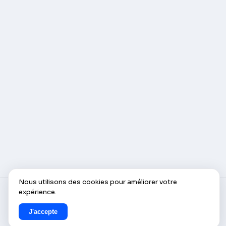
Nous utilisons des cookies pour améliorer votre
expérience.
© AlleCam 2016–2026 — Votre billet virtuel pour
l'Europe : découvrez-le avec les webcams en direct
J'accepte
d'AlleCam.com