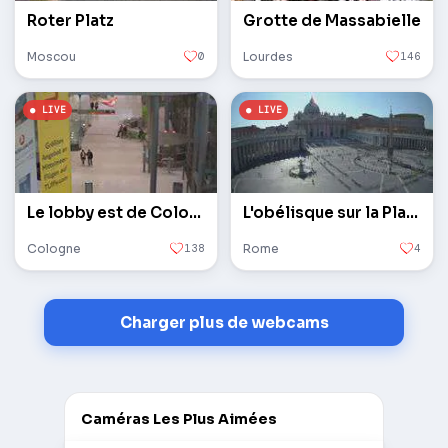
Roter Platz
Grotte de Massabielle
Moscou
0
Lourdes
146
Le lobby est de Cologne / Bonn
L'obélisque sur la Place Saint-Pierre au Vatican
Cologne
138
Rome
4
Charger plus de webcams
Caméras Les Plus Aimées