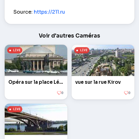
Crossroads Prospect. Rouges et st. Lénine – Novo
Source:
https://211.ru
Voir d'autres Caméras
Opéra sur la place Lénine
vue sur la rue Kirov
0
0