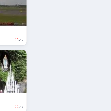
147
146