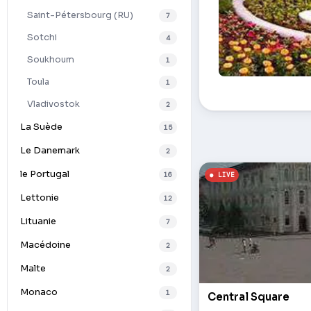
Saint-Pétersbourg (RU)
7
Sotchi
4
Soukhoum
1
Toula
1
Parc Andreevski
Vladivostok
2
La Suède
15
Le Danemark
2
le Portugal
16
Lettonie
12
Lituanie
7
Macédoine
2
Malte
2
Monaco
1
Central Square