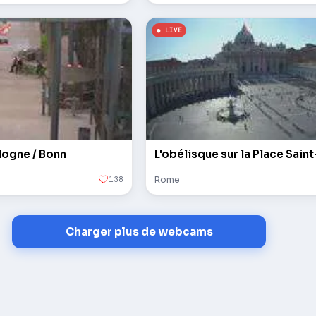
logne / Bonn
138
Rome
Charger plus de webcams