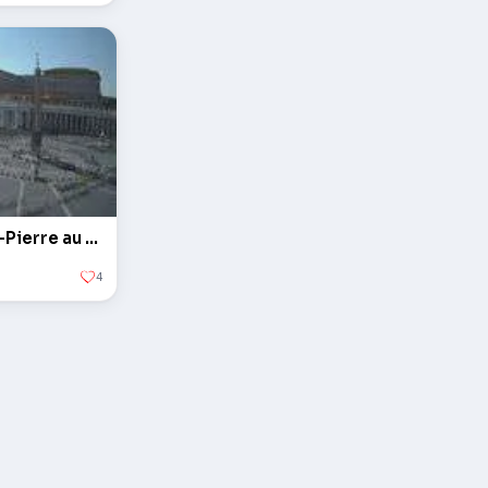
L'obélisque sur la Place Saint-Pierre au Vatican
4