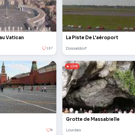
 au Vatican
La Piste De L'aéroport
187
Düsseldorf
Grotte de Massabielle
0
Lourdes