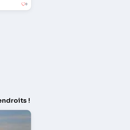
0
ndroits !