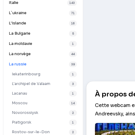
Italie
143
L`ukraine
71
L'Islande
16
La Bulgarie
5
La moldavie
1
La norvège
44
La russie
39
Iekaterinbourg
1
L'archipel de Valaam
3
À propos de
Lacanau
1
Moscou
14
Cette webcam en 
Novorossiysk
Andreevsky, ainsi
2
Piatigorsk
1
Rostov-sur-le-Don
2