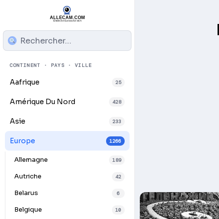
CONTINENT · PAYS · VILLE
Aafrique
25
Amérique Du Nord
428
Asie
233
Europe
1266
Allemagne
189
Autriche
42
Belarus
6
Belgique
10