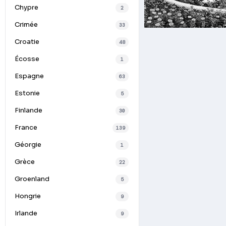
Chypre
2
Crimée
33
Croatie
48
Écosse
1
Espagne
63
Estonie
5
Finlande
30
France
139
Géorgie
1
Grèce
22
Groenland
5
Hongrie
9
Irlande
9