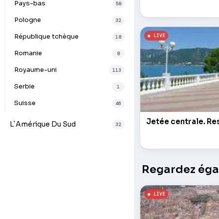
Pays-bas
58
Pologne
32
République tchèque
18
Romanie
8
Royaume-uni
113
Serbie
1
Suisse
46
Jetée centrale. Re
L`Amérique Du Sud
32
Regardez égal