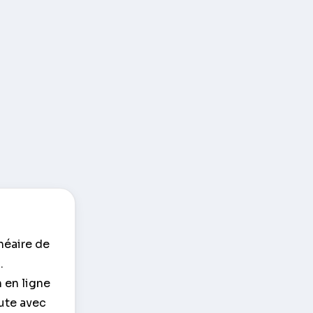
néaire de
.
n en ligne
oute avec