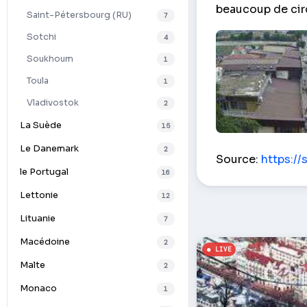
beaucoup de cir
Saint-Pétersbourg (RU)
7
Sotchi
4
Soukhoum
1
Toula
1
Vladivostok
2
La Suède
15
Vue de la bague
Le Danemark
2
Source:
https://
le Portugal
16
Lettonie
12
Lituanie
7
Macédoine
2
Malte
2
Monaco
1