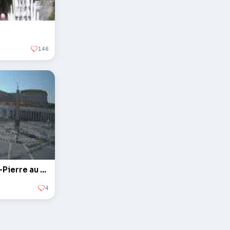
146
L'obélisque sur la Place Saint-Pierre au Vatican
4