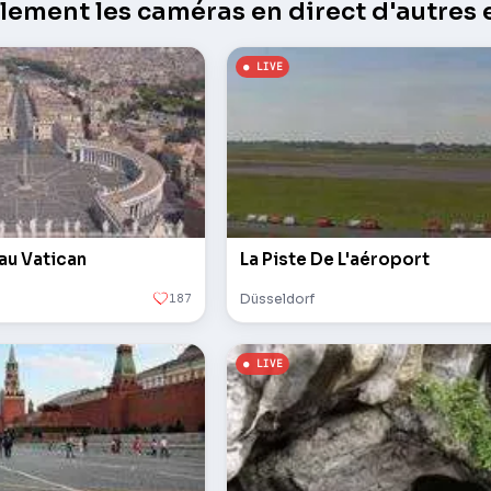
ement les caméras en direct d'autres e
 au Vatican
La Piste De L'aéroport
187
Düsseldorf