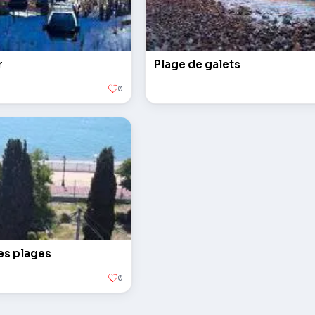
r
Plage de galets
0
es plages
0