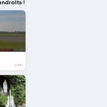
ndroits !
147