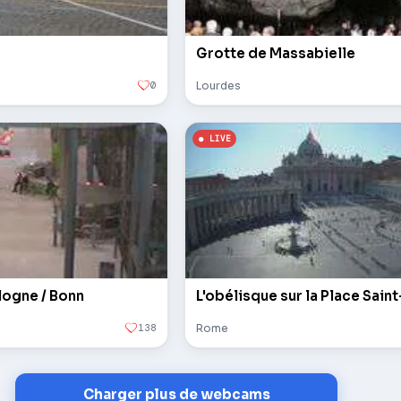
Grotte de Massabielle
0
Lourdes
logne / Bonn
138
Rome
Charger plus de webcams