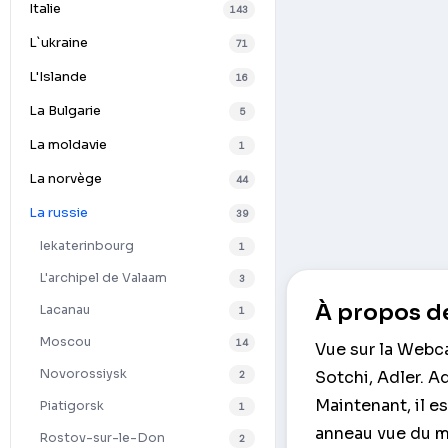
Italie
143
L`ukraine
71
L'Islande
16
La Bulgarie
5
La moldavie
1
La norvège
44
La russie
39
Iekaterinbourg
1
L'archipel de Valaam
3
À propos de
Lacanau
1
Moscou
14
Vue sur la Webca
Novorossiysk
Sotchi, Adler. Ad
2
Maintenant, il es
Piatigorsk
1
anneau vue du ma
Rostov-sur-le-Don
2