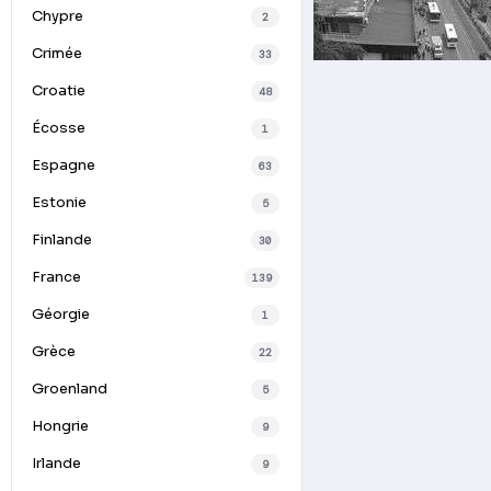
Chypre
2
Crimée
33
Croatie
48
Écosse
1
Espagne
63
Estonie
5
Finlande
30
France
139
Géorgie
1
Grèce
22
Groenland
5
Hongrie
9
Irlande
9