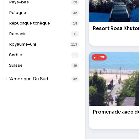
Pays-bas
58
Pologne
32
République tchèque
18
Resort Rosa Khuto
Romanie
8
Royaume-uni
113
Serbie
1
Suisse
46
L`Amérique Du Sud
32
Promenade avec d