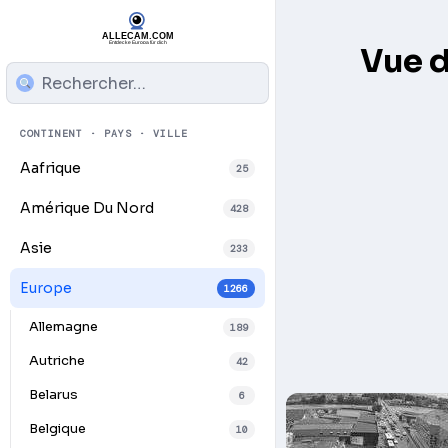
Vue 
CONTINENT · PAYS · VILLE
Aafrique
25
Amérique Du Nord
428
Asie
233
Europe
1266
Allemagne
189
Autriche
42
Belarus
6
Belgique
10