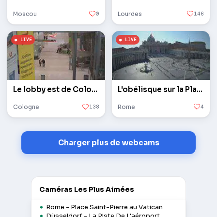
Moscou
0
Lourdes
146
Le lobby est de Cologne / Bonn
L'obélisque sur la Place Saint-Pierre au Vatican
Cologne
138
Rome
4
Charger plus de webcams
Caméras Les Plus Aimées
Rome - Place Saint-Pierre au Vatican
Düsseldorf - La Piste De L'aéroport