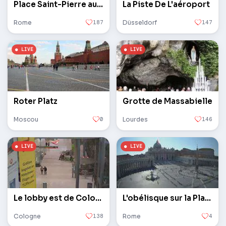
Place Saint-Pierre au Vatican
La Piste De L'aéroport
Rome
187
Düsseldorf
147
Roter Platz
Grotte de Massabielle
Moscou
0
Lourdes
146
Le lobby est de Cologne / Bonn
L'obélisque sur la Place Saint-Pierre au Vatican
Cologne
138
Rome
4