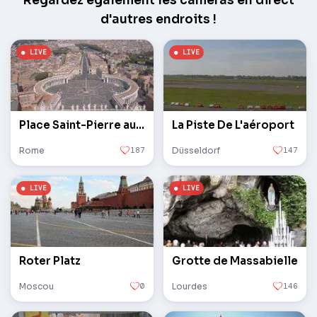
Regardez également les caméras en direct
d'autres endroits !
Place Saint-Pierre au Vatican
La Piste De L'aéroport
Rome
187
Düsseldorf
147
Roter Platz
Grotte de Massabielle
Moscou
0
Lourdes
146