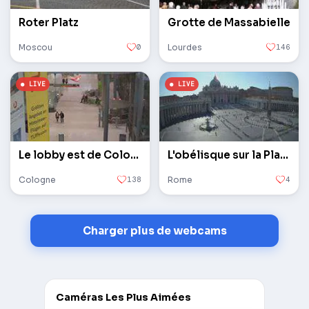
Roter Platz
Grotte de Massabielle
Moscou
0
Lourdes
146
Le lobby est de Cologne / Bonn
L'obélisque sur la Place Saint-Pierre au Vatican
Cologne
138
Rome
4
Charger plus de webcams
Caméras Les Plus Aimées