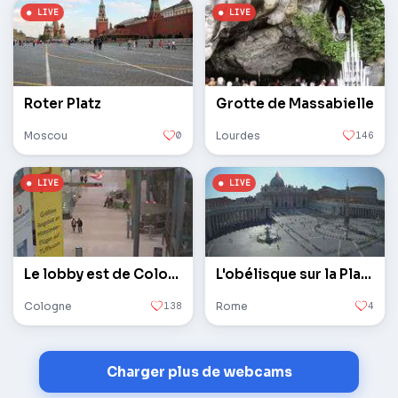
Roter Platz
Grotte de Massabielle
Moscou
0
Lourdes
146
Le lobby est de Cologne / Bonn
L'obélisque sur la Place Saint-Pierre au Vatican
Cologne
138
Rome
4
Charger plus de webcams