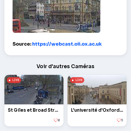
Carrefour St Giles et la rue Beaumont – Oxford
Source:
https://webcast.oii.ox.ac.uk
Voir d'autres Caméras
St Giles et Broad Street
L'université d'Oxford. Broad Street
0
5