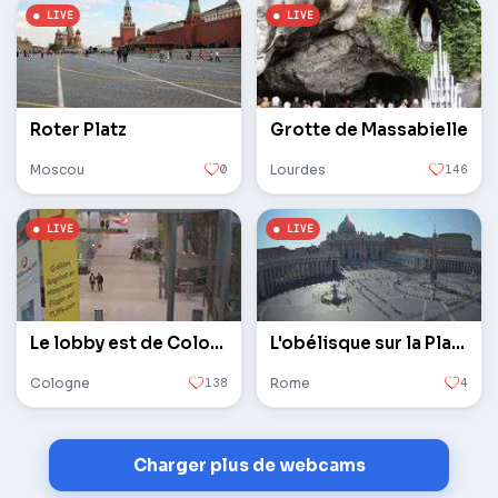
Roter Platz
Grotte de Massabielle
Moscou
0
Lourdes
146
Le lobby est de Cologne / Bonn
L'obélisque sur la Place Saint-Pierre au Vatican
Cologne
138
Rome
4
Charger plus de webcams