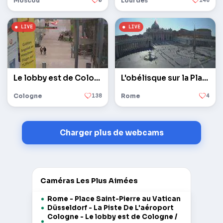
Moscou
0
Lourdes
146
Le lobby est de Cologne / Bonn
L'obélisque sur la Place Saint-Pierre au Vatican
Cologne
138
Rome
4
Charger plus de webcams
Caméras Les Plus Aimées
Rome - Place Saint-Pierre au Vatican
Düsseldorf - La Piste De L'aéroport
Cologne - Le lobby est de Cologne /