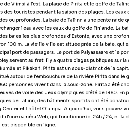
e de Viimsi à l'est. La plage de Pirita et le golfe de Talin
s des touristes pendant la saison des plages. Les eaux 
es ou profondes. La baie de Tallinn a une pente raide q
changer l'eau avec les eaux du golfe de Finlande. La ba
e des baies les plus profondes d'Estonie, avec une profo
n 100 m. La vieille ville est située près de la baie, qui e
ncipal port de passagers. Le port de Palyassaare et le por
ey servent au fret. Il y a quatre plages publiques sur la 
akumäe et Pikakari. Pirita est un sous-district de la capi
 situé autour de l'embouchure de la rivière Pirita dans le 
 960 personnes vivent dans la sous-zone. Pirita a été ch
preuves de voile des Jeux olympiques d'été de 1980. En 
ues de Tallinn, des bâtiments sportifs ont été construi
ng Center et l'hôtel Olumpia. Aujourd'hui, vous pouvez vo
tif d'une caméra Web, qui fonctionne ici 24h / 24, et la d
i est disponible en ligne.