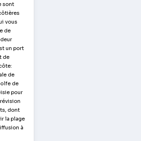
e sont
côtières
ui vous
ie de
ndeur
st un port
t de
côte:
tale de
golfe de
oisie pour
prévision
ts, dont
ir la plage
iffusion à