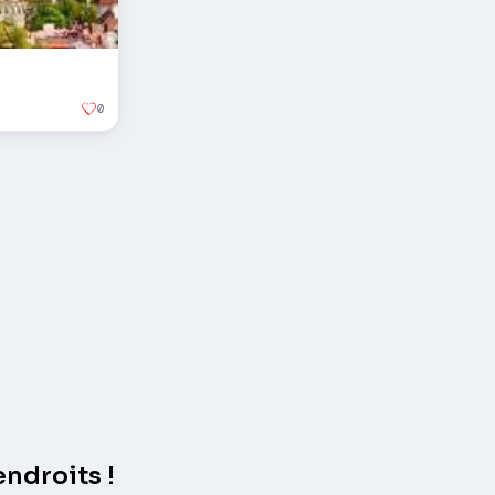
0
ndroits !