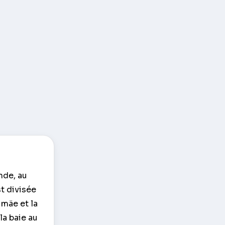
nde, au
st divisée
umäe et la
la baie au