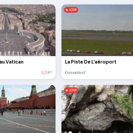
 au Vatican
La Piste De L'aéroport
187
Düsseldorf