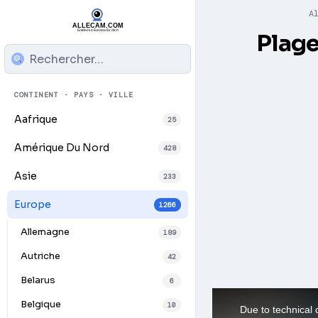
A
Plage
CONTINENT · PAYS · VILLE
Aafrique
25
Amérique Du Nord
428
Asie
233
Europe
1266
Allemagne
189
Autriche
42
Belarus
6
Belgique
10