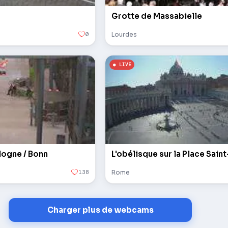
Grotte de Massabielle
0
Lourdes
logne / Bonn
138
Rome
Charger plus de webcams