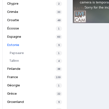
Chypre
2
Crimée
33
Croatie
48
Écosse
1
Espagne
63
Estonie
5
Papsaare
1
Tallinn
4
Finlande
30
France
139
Géorgie
1
Grèce
22
Groenland
5