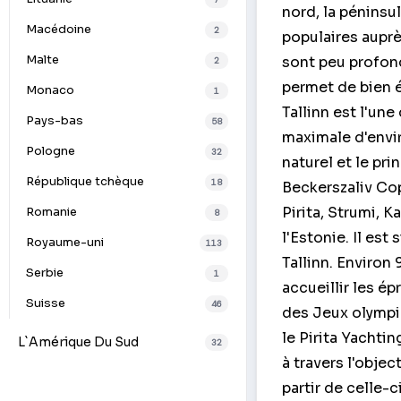
nord, la péninsul
Macédoine
2
populaires auprè
Malte
sont peu profond
2
permet de bien é
Monaco
1
Tallinn est l'un
Pays-bas
58
maximale d'enviro
Pologne
32
naturel et le pri
République tchèque
18
Beckerszaliv Copl
Pirita, Strumi, K
Romanie
8
l'Estonie. Il est
Royaume-uni
113
Tallinn. Environ
Serbie
1
accueillir les é
Suisse
46
des Jeux olympiq
le Pirita Yachti
L`Amérique Du Sud
32
à travers l'objec
partir de celle-c