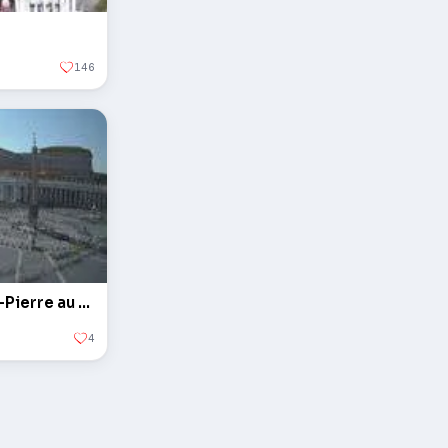
146
L'obélisque sur la Place Saint-Pierre au Vatican
4