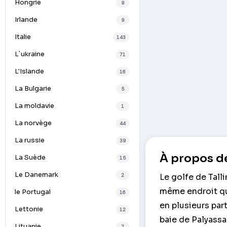
Hongrie
9
Irlande
9
Italie
143
L`ukraine
71
L'Islande
16
La Bulgarie
5
La moldavie
1
La norvège
44
La russie
39
À propos de
La Suède
15
Le Danemark
2
Le golfe de Tall
même endroit que
le Portugal
16
en plusieurs part
Lettonie
12
baie de Palyassa
Lituanie
7