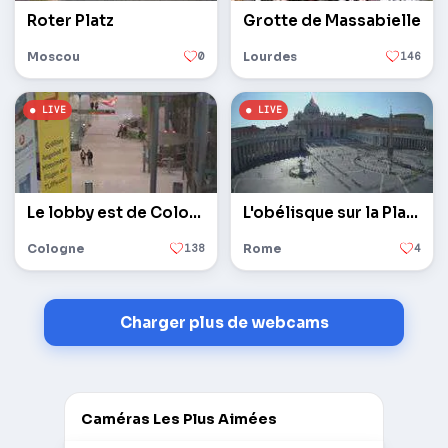
Roter Platz
Grotte de Massabielle
Moscou
0
Lourdes
146
Le lobby est de Cologne / Bonn
L'obélisque sur la Place Saint-Pierre au Vatican
Cologne
138
Rome
4
Charger plus de webcams
Caméras Les Plus Aimées