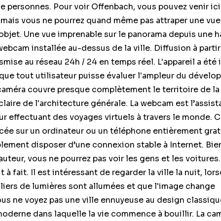
le personnes. Pour voir Offenbach, vous pouvez venir ic
, mais vous ne pourrez quand même pas attraper une vue
objet. Une vue imprenable sur le panorama depuis une h
webcam installée au-dessus de la ville. Diffusion à parti
smise au réseau 24h / 24 en temps réel. L'appareil a été 
que tout utilisateur puisse évaluer l'ampleur du dével
a caméra couvre presque complètement le territoire de la 
laire de l'architecture générale. La webcam est l’assist
eur effectuant des voyages virtuels à travers le monde. 
ncée sur un ordinateur ou un téléphone entièrement gra
ement disposer d’une connexion stable à Internet. Bien
auteur, vous ne pourrez pas voir les gens et les voitures.
 à fait. Il est intéressant de regarder la ville la nuit, lo
liers de lumières sont allumées et que l'image change
us ne voyez pas une ville ennuyeuse au design classiqu
oderne dans laquelle la vie commence à bouillir. La ca