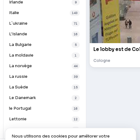
Irlande
9
Italie
143
L`ukraine
71
L'Islande
16
La Bulgarie
5
Le lobby est de Co
La moldavie
1
Cologne
La norvège
44
La russie
39
La Suède
15
Le Danemark
2
le Portugal
16
Lettonie
12
Lituanie
7
Nous utilisons des cookies pour améliorer votre