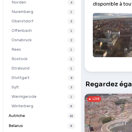
Norden
4
disponible à tou
Nuremberg
1
Oberstdorf
3
Offenbach
1
Osnabruck
2
Rees
1
Rostock
1
Panorama de la V
Stralsund
1
Stuttgart
8
Regardez égal
Sylt
3
Wernigerode
1
Winterberg
6
Autriche
42
Belarus
6