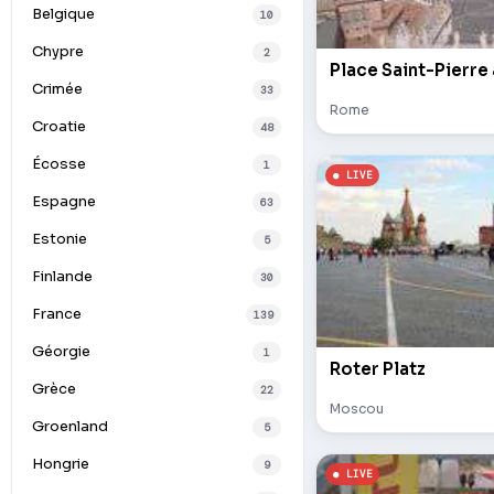
Belgique
10
Chypre
2
Place Saint-Pierre
Crimée
33
Rome
Croatie
48
Écosse
1
Espagne
63
Estonie
5
Finlande
30
France
139
Géorgie
1
Roter Platz
Grèce
22
Moscou
Groenland
5
Hongrie
9