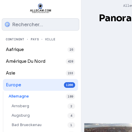
Alle
Panora
CONTINENT · PAYS · VILLE
Aafrique
25
Amérique Du Nord
428
Asie
233
Europe
1266
Allemagne
189
Arnsberg
2
Augsburg
4
Bad Brueckenau
1