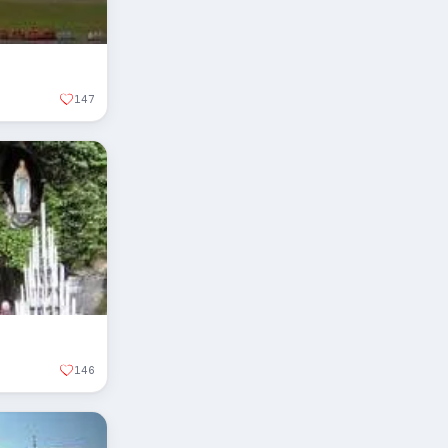
147
146