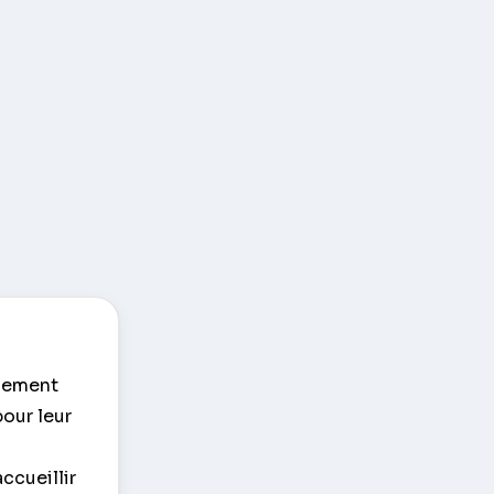
ulement
pour leur
ccueillir