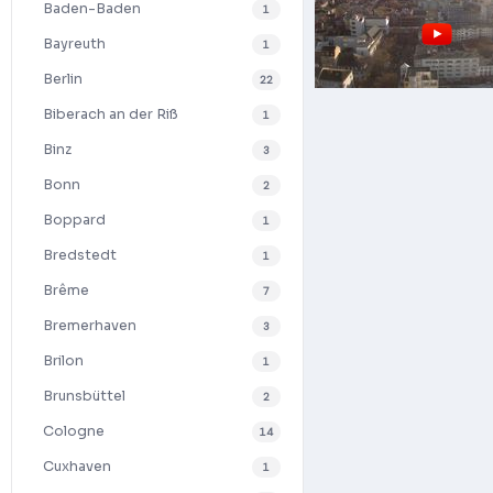
Baden-Baden
1
Bayreuth
1
Berlin
22
Biberach an der Riß
1
Binz
3
Bonn
2
Boppard
1
Bredstedt
1
Brême
7
Bremerhaven
3
Brilon
1
Brunsbüttel
2
Cologne
14
Cuxhaven
1