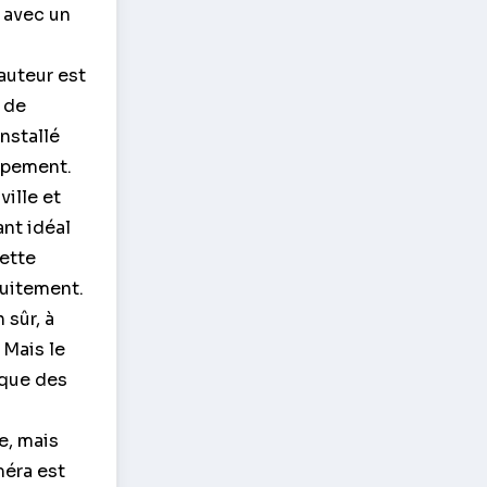
i avec un
auteur est
r de
installé
oppement.
ville et
ant idéal
Cette
tuitement.
 sûr, à
 Mais le
rsque des
e, mais
méra est