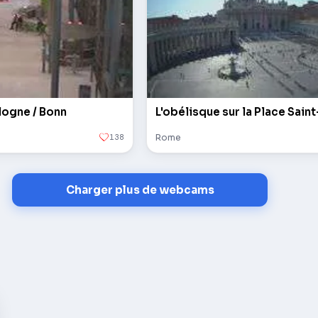
logne / Bonn
138
Rome
Charger plus de webcams