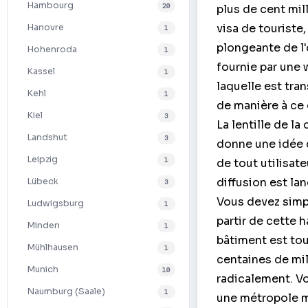
Hambourg
20
plus de cent mil
visa de touriste
Hanovre
1
plongeante de l'
Hohenroda
1
fournie par une 
Kassel
1
laquelle est tran
Kehl
1
de manière à ce 
Kiel
3
La lentille de l
Landshut
3
donne une idée c
Leipzig
1
de tout utilisat
diffusion est la
Lübeck
3
Vous devez simpl
Ludwigsburg
1
partir de cette h
Minden
1
bâtiment est tout
Mühlhausen
1
centaines de mil
Munich
10
radicalement. Vo
Naumburg (Saale)
1
une métropole m