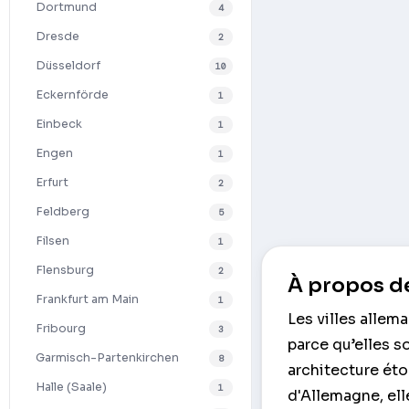
Dortmund
4
Dresde
2
Düsseldorf
10
Eckernförde
1
Einbeck
1
Engen
1
Erfurt
2
Feldberg
5
Filsen
1
Flensburg
2
À propos de
Frankfurt am Main
1
Les villes allem
Fribourg
3
parce qu’elles so
Garmisch-Partenkirchen
8
architecture éto
Halle (Saale)
1
d'Allemagne, ell