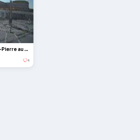
L'obélisque sur la Place Saint-Pierre au Vatican
4