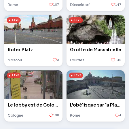
Rome
187
Düsseldorf
147
Roter Platz
Grotte de Massabielle
Moscou
0
Lourdes
146
Le lobby est de Cologne / Bonn
L'obélisque sur la Place Saint-Pierre au Vatican
Cologne
138
Rome
4