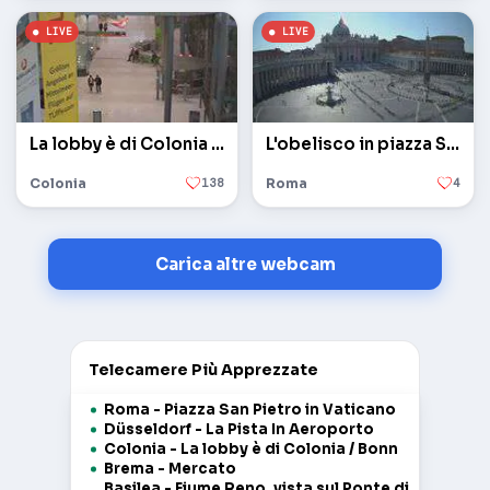
La lobby è di Colonia / Bonn
L'obelisco in piazza San Pietro in Vaticano
Colonia
138
Roma
4
Carica altre webcam
Telecamere Più Apprezzate
Roma - Piazza San Pietro in Vaticano
Düsseldorf - La Pista In Aeroporto
Colonia - La lobby è di Colonia / Bonn
Brema - Mercato
Basilea - Fiume Reno, vista sul Ponte di