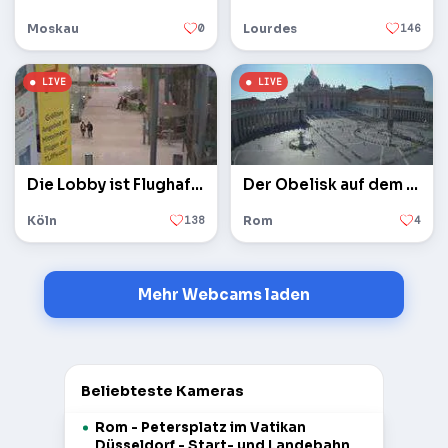
Moskau
0
Lourdes
146
Die Lobby ist Flughafen Köln / Bonn
Der Obelisk auf dem Petersplatz im Vatikan
Köln
138
Rom
4
Mehr Webcams laden
Beliebteste Kameras
Rom - Petersplatz im Vatikan
Düsseldorf - Start- und Landebahn