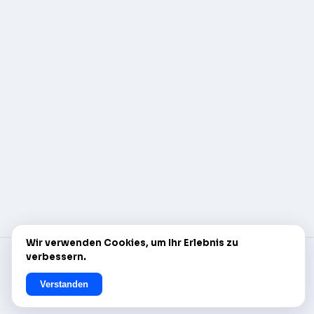
Wir verwenden Cookies, um Ihr Erlebnis zu
verbessern.
© AlleCam 2016–2026 — Ihr virtuelles Ticket für
Europa: Entdecken Sie es mit den Live-Webcams von
Verstanden
AlleCam.com