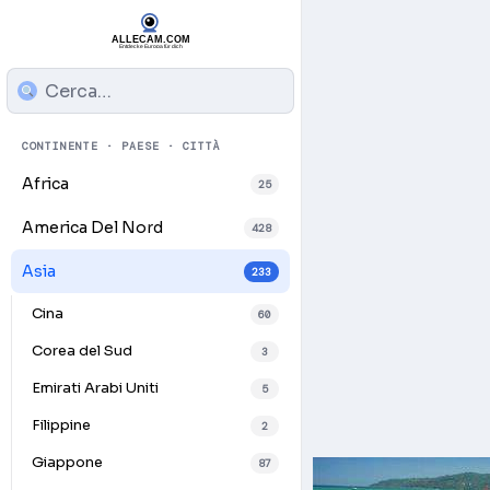
CONTINENTE · PAESE · CITTÀ
Africa
25
America Del Nord
428
Asia
233
Cina
60
Corea del Sud
3
Emirati Arabi Uniti
5
Filippine
2
Giappone
87