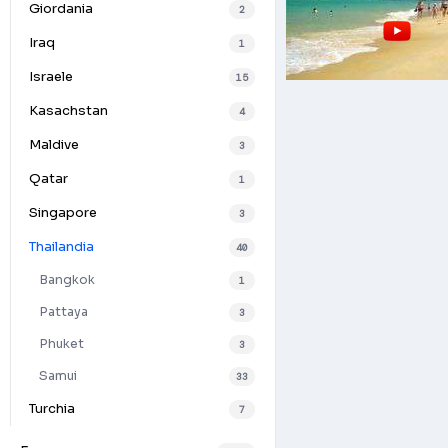
Giordania
2
Iraq
1
Israele
15
Kasachstan
4
Maldive
3
Qatar
1
Singapore
3
Thailandia
40
Bangkok
1
Pattaya
3
Phuket
3
Samui
33
Turchia
7