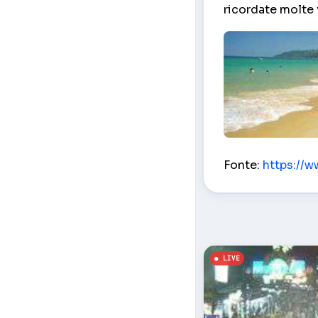
ricordate molte 
Karon Beach – P
Fonte:
https://