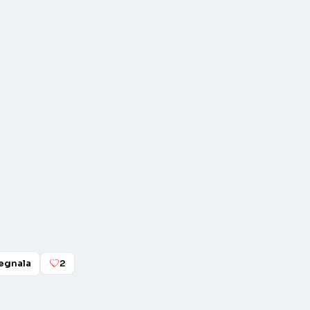
egnala
2