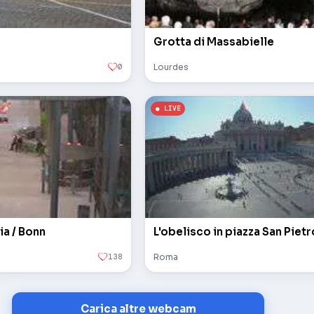
Grotta di Massabielle
0
Lourdes
ia / Bonn
138
Roma
Carica altre webcam