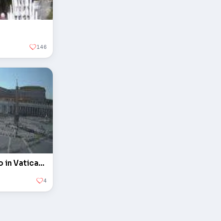
146
L'obelisco in piazza San Pietro in Vaticano
4