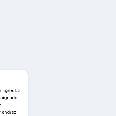
 ligne. La
 baignade
e
viendrez