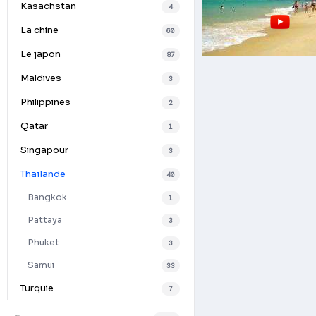
Kasachstan
4
La chine
60
Le japon
87
Maldives
3
Philippines
2
Qatar
1
Singapour
3
Thaïlande
40
Bangkok
1
Pattaya
3
Phuket
3
Samui
33
Turquie
7