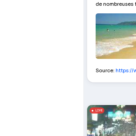
de nombreuses fo
Karon Beach – P
Source:
https:/