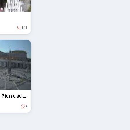
146
L'obélisque sur la Place Saint-Pierre au Vatican
4