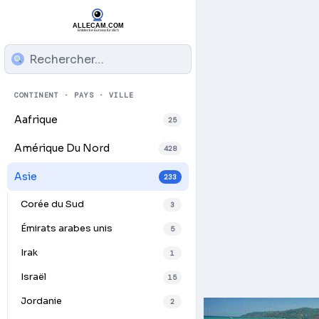
CONTINENT · PAYS · VILLE
Aafrique
25
Amérique Du Nord
428
Asie
233
Corée du Sud
3
Émirats arabes unis
5
Irak
1
Israël
15
Jordanie
2