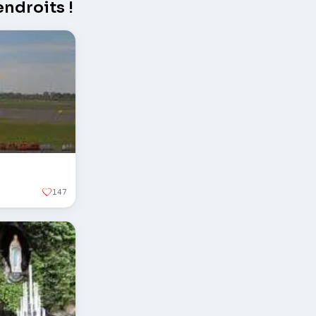
ndroits !
147