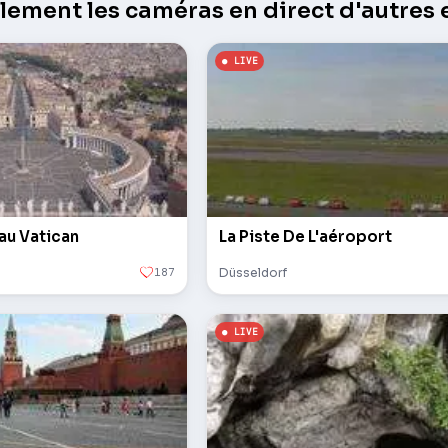
ement les caméras en direct d'autres e
 au Vatican
La Piste De L'aéroport
187
Düsseldorf