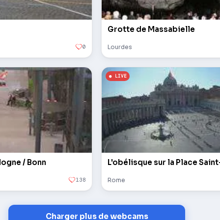
Grotte de Massabielle
0
Lourdes
logne / Bonn
138
Rome
Charger plus de webcams