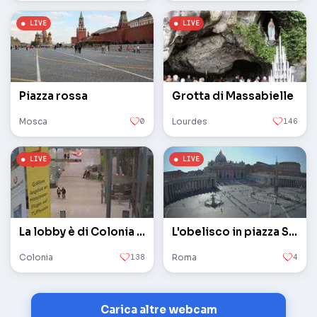
Piazza rossa
Grotta di Massabielle
Mosca
0
Lourdes
146
La lobby è di Colonia / Bonn
L'obelisco in piazza San Pietro in Vaticano
Colonia
138
Roma
4
Carica altre webcam