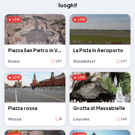
luoghi!
Piazza San Pietro in Vaticano
La Pista In Aeroporto
Roma
187
Düsseldorf
147
Piazza rossa
Grotta di Massabielle
Mosca
0
Lourdes
146