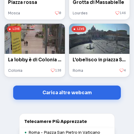
Piazza rossa
Grotta di Massabielle
Mosca
0
Lourdes
146
La lobby è di Colonia / Bonn
L'obelisco in piazza San Pietro in Vaticano
Colonia
138
Roma
4
Carica altre webcam
Telecamere Più Apprezzate
Roma - Piazza San Pietro in Vaticano