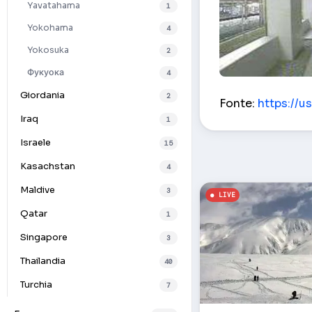
Yavatahama
1
Yokohama
4
Yokosuka
2
Фукуока
4
Vista dal tram –
Giordania
2
Fonte:
https://u
Iraq
1
Israele
15
Kasachstan
4
Maldive
3
Qatar
1
Singapore
3
Thailandia
40
Turchia
7