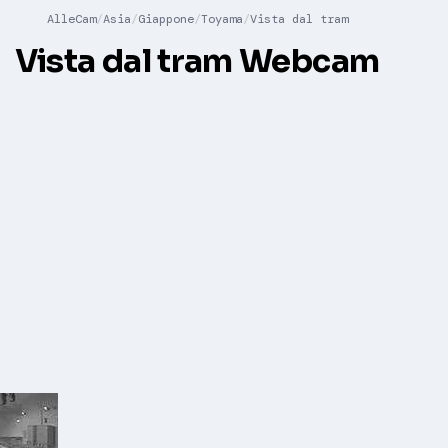
AlleCam
Asia
Giappone
Toyama
Vista dal tram
Vista dal tram Webcam