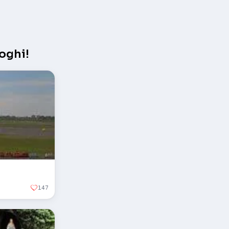
oghi!
147