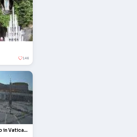
146
L'obelisco in piazza San Pietro in Vaticano