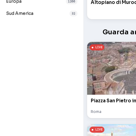
Europa
1266
Altopiano di Murod
Sud America
32
Guarda an
Piazza San Pietro i
Roma