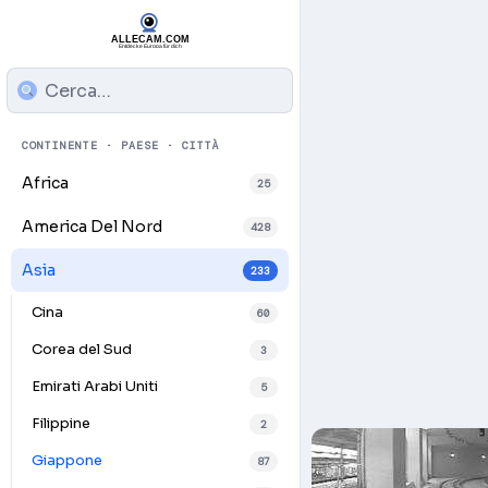
CONTINENTE · PAESE · CITTÀ
Africa
25
America Del Nord
428
Asia
233
Cina
60
Corea del Sud
3
Emirati Arabi Uniti
5
Filippine
2
Giappone
87