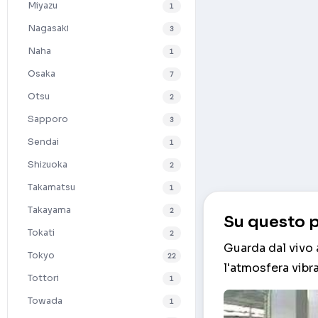
Miyazu
1
Nagasaki
3
Naha
1
Osaka
7
Otsu
2
Sapporo
3
Sendai
1
Shizuoka
2
Takamatsu
1
Takayama
2
Su questo p
Tokati
2
Guarda dal vivo 
Tokyo
22
l'atmosfera vibr
Tottori
1
Towada
1