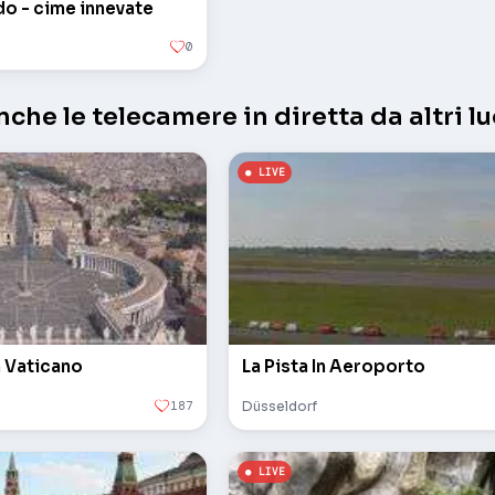
o - cime innevate
0
che le telecamere in diretta da altri lu
n Vaticano
La Pista In Aeroporto
187
Düsseldorf