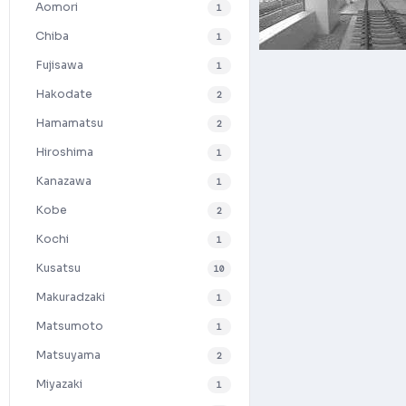
Aomori
1
Chiba
1
Fujisawa
1
Hakodate
2
Hamamatsu
2
Hiroshima
1
Kanazawa
1
Kobe
2
Kochi
1
Kusatsu
10
Makuradzaki
1
Matsumoto
1
Matsuyama
2
Miyazaki
1