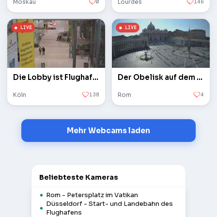
Moskau
0
Lourdes
146
Die Lobby ist Flughafen Köln / Bonn
Der Obelisk auf dem Petersplatz im Vatikan
Köln
138
Rom
4
Mehr Webcams laden
Beliebteste Kameras
Rom - Petersplatz im Vatikan
Düsseldorf - Start- und Landebahn des
Flughafens