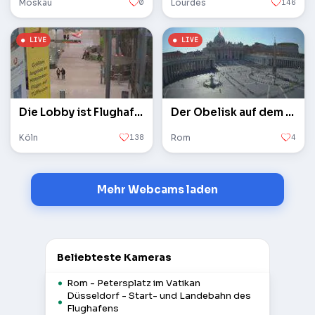
Moskau
0
Lourdes
146
Die Lobby ist Flughafen Köln / Bonn
Der Obelisk auf dem Petersplatz im Vatikan
Köln
138
Rom
4
Mehr Webcams laden
Beliebteste Kameras
Rom - Petersplatz im Vatikan
Düsseldorf - Start- und Landebahn des
Flughafens