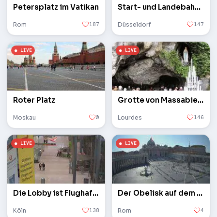
Petersplatz im Vatikan
Start- und Landebahn des Flughafens
Rom
187
Düsseldorf
147
Roter Platz
Grotte von Massabielle
Moskau
0
Lourdes
146
Die Lobby ist Flughafen Köln / Bonn
Der Obelisk auf dem Petersplatz im Vatikan
Köln
138
Rom
4