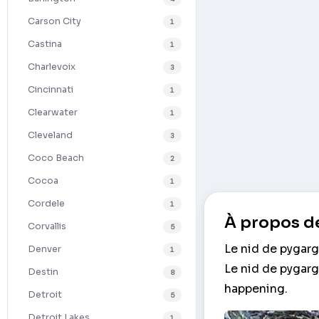
Carson City
1
Castina
1
Charlevoix
3
Cincinnati
1
Clearwater
1
Cleveland
3
Coco Beach
2
Cocoa
1
Cordele
1
À propos de
Corvallis
5
Le nid de pygarg
Denver
1
Le nid de pygarg
Destin
8
happening.
Detroit
5
Detroit Lakes
1