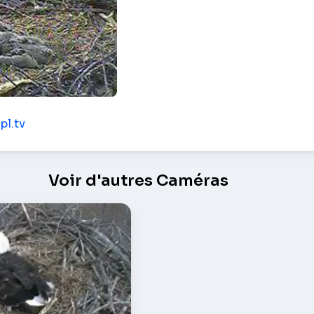
ues à tête blanche – Pittsburgh
pl.tv
Voir d'autres Caméras