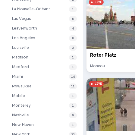
La Nouvelle-Orléans
1
Las Vegas
6
Leavenworth
4
Los Angeles
8
Louisville
3
Roter Platz
Madison
1
Moscou
Medford
1
Miami
14
Milwaukee
11
Mobile
1
Monterey
1
Nashville
6
New Haven
1
New York
32