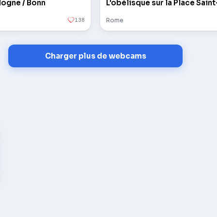
logne / Bonn
138
Rome
Charger plus de webcams