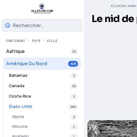
AlleCam
Amér
Le nid d
CONTINENT · PAYS · VILLE
Aafrique
25
Amérique Du Nord
428
Bahamas
2
Canada
52
Costa Rica
2
États-UNIS
305
Alpine
2
Altoona
1
Anaheim
1