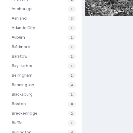
Anchorage
1
Ashland
3
Atlantic City
1
Auburn
1
Baltimore
1
Barstow
1
Bay Harbor
1
Bellingham
1
Bennington
4
Blacksburg
1
Boston
8
Breckenridge
2
Buffle
1
Burlington
4