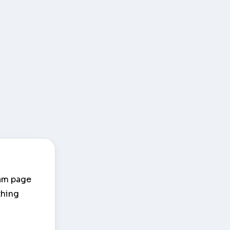
cam page
thing