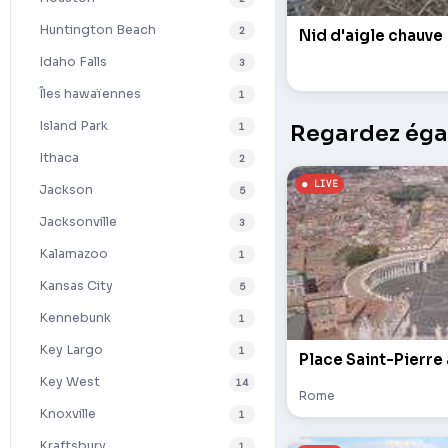
Huntington Beach
2
Nid d'aigle chauve
Idaho Falls
3
Îles hawaïennes
1
Island Park
1
Regardez égal
Ithaca
2
Jackson
5
Jacksonville
3
Kalamazoo
1
Kansas City
5
Kennebunk
1
Key Largo
1
Place Saint-Pierre
Key West
14
Rome
Knoxville
1
Kraftsbury
1