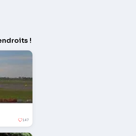
ndroits !
147