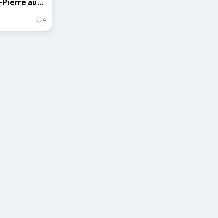
L'obélisque sur la Place Saint-Pierre au Vatican
4