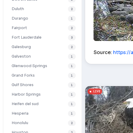
Duluth
2
Durango
1
Fairport
2
Fort Lauderdale
3
Le nid de pygarg
Galesburg
2
Source:
https://a
Galveston
1
Glenwood Springs
1
Grand Forks
1
Gulf Shores
1
Harbor Springs
1
Heifen del sud
1
Hesperia
1
Honolulu
2
Houston
2