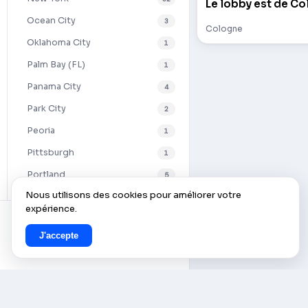
Le lobby est de Co
Ocean City
3
Cologne
Oklahoma City
1
Palm Bay (FL)
1
Panama City
4
Park City
2
Peoria
1
Pittsburgh
1
Portland
5
Nous utilisons des cookies pour améliorer votre
Rochelle
1
expérience.
Saint-Pétersbourg (US)
2
J'accepte
Salisbury
2
San Diego
11
San Francisco
4
San Juan Capistrano
1