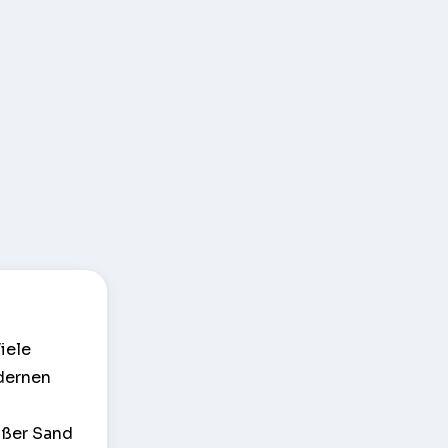
iele
dernen
ißer Sand