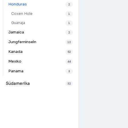
Honduras
2
Coxen Hole
1
Guanaja
1
Jamaica
2
Jungferninseln
12
Kanada
52
Mexiko
44
Panama
3
Südamerika
32