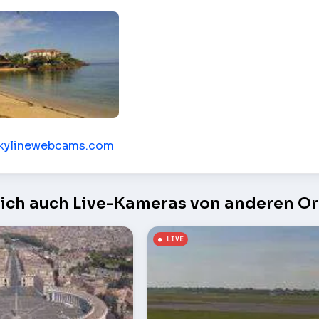
nd der Karibik – Guanaja
/skylinewebcams.com
sich auch Live-Kameras von anderen Or