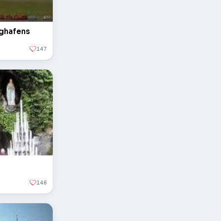
ughafens
147
146