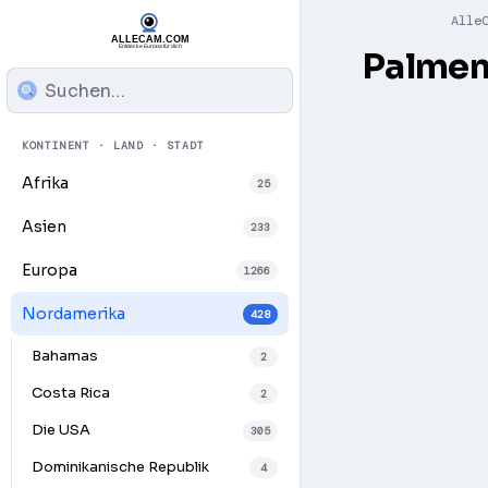
Alle
Palmen
KONTINENT · LAND · STADT
Afrika
25
Asien
233
Europa
1266
Nordamerika
428
Bahamas
2
Costa Rica
2
Die USA
305
Dominikanische Republik
4