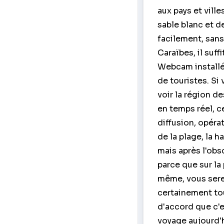
aux pays et vill
sable blanc et d
facilement, sans
Caraïbes, il suf
Webcam installé 
de touristes. S
voir la région de
en temps réel, c
diffusion, opérat
de la plage, la 
mais après l'obscu
parce que sur la
même, vous serez
certainement to
d'accord que c'e
voyage aujourd'h