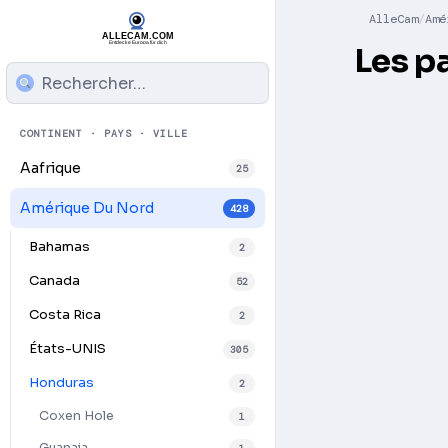
AlleCam
Amé
Les p
CONTINENT · PAYS · VILLE
Aafrique
25
Amérique Du Nord
428
Bahamas
2
Canada
52
Costa Rica
2
États-UNIS
305
Honduras
2
Coxen Hole
1