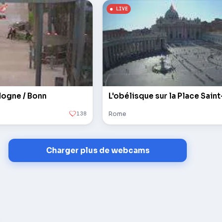
logne / Bonn
138
Rome
Charger plus de webcams