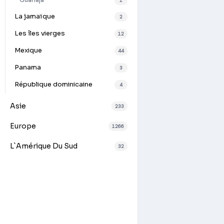
Guanaja
1
La jamaïque
2
Les îles vierges
12
Mexique
44
Panama
3
République dominicaine
4
Asie
233
Europe
1266
L`Amérique Du Sud
32