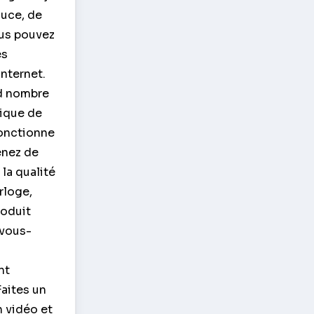
ouce, de
ous pouvez
es
Internet.
nd nombre
nique de
 fonctionne
enez de
 la qualité
rloge,
roduit
 vous-
nt
Faites un
n vidéo et