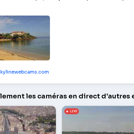
la plage des Caraïbes – Guanaja
/skylinewebcams.com
ement les caméras en direct d'autres e