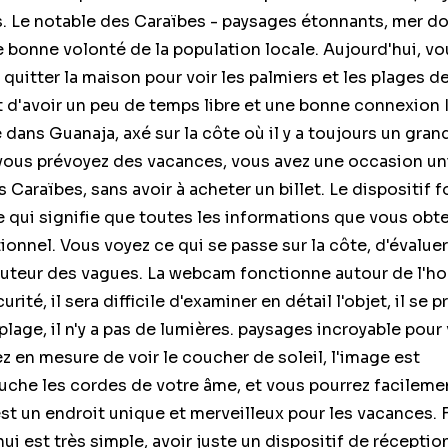
es. Le notable des Caraïbes - paysages étonnants, mer d
e bonne volonté de la population locale. Aujourd'hui, v
 quitter la maison pour voir les palmiers et les plages d
fit d'avoir un peu de temps libre et une bonne connexion 
dans Guanaja, axé sur la côte où il y a toujours un gra
i vous prévoyez des vacances, vous avez une occasion u
s Caraïbes, sans avoir à acheter un billet. Le dispositif
e qui signifie que toutes les informations que vous obt
ionnel. Vous voyez ce qui se passe sur la côte, d'évaluer
hauteur des vagues. La webcam fonctionne autour de l'ho
rité, il sera difficile d'examiner en détail l'objet, il se p
 plage, il n'y a pas de lumières. paysages incroyable pour
 en mesure de voir le coucher de soleil, l'image est
uche les cordes de votre âme, et vous pourrez facileme
st un endroit unique et merveilleux pour les vacances. 
ui est très simple, avoir juste un dispositif de réceptio