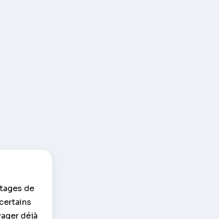
ntages de
certains
yager déjà