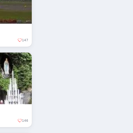
147
146