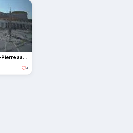
L'obélisque sur la Place Saint-Pierre au Vatican
4