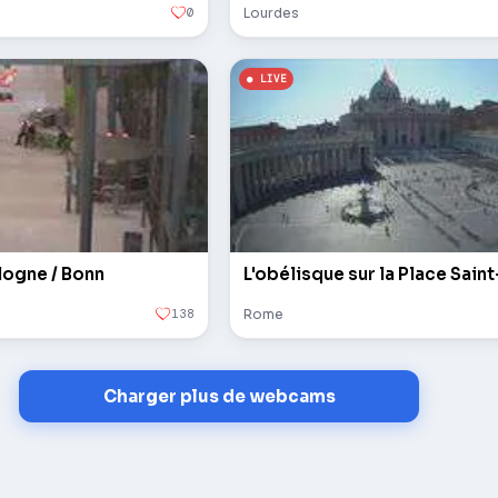
0
Lourdes
logne / Bonn
138
Rome
Charger plus de webcams