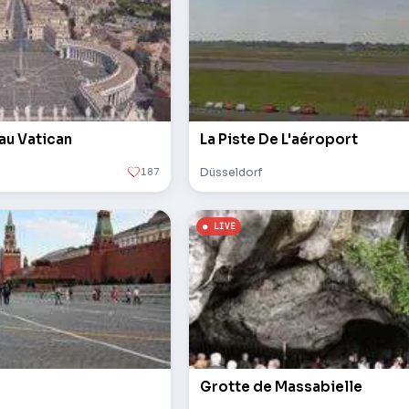
 au Vatican
La Piste De L'aéroport
187
Düsseldorf
Grotte de Massabielle