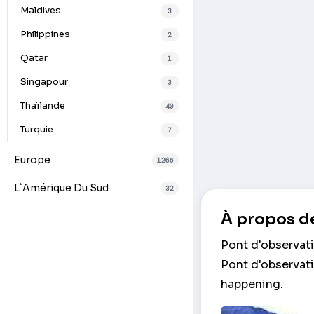
Maldives
3
Philippines
2
Qatar
1
Singapour
3
Thaïlande
40
Turquie
7
Europe
1266
L`Amérique Du Sud
32
À propos de
Pont d'observati
Pont d'observati
happening.