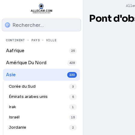
Alle
Pont d'ob
CONTINENT · PAYS · VILLE
Aafrique
25
Amérique Du Nord
428
Asie
233
Corée du Sud
3
Émirats arabes unis
5
Irak
1
Israël
15
Play
Jordanie
2