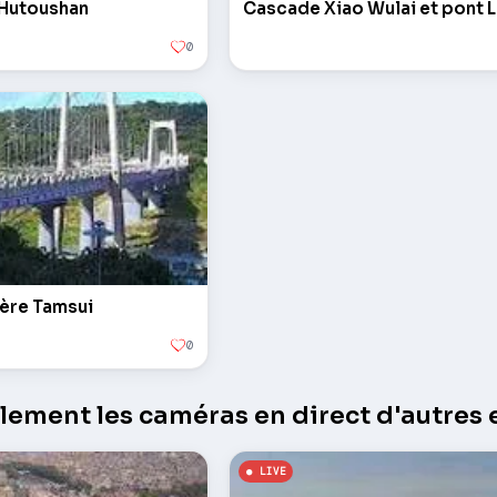
 Hutoushan
Cascade Xiao Wulai et pont 
0
vière Tamsui
0
ement les caméras en direct d'autres e