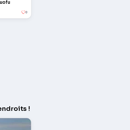
Luofu
0
ndroits !