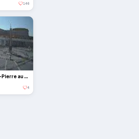
146
L'obélisque sur la Place Saint-Pierre au Vatican
4