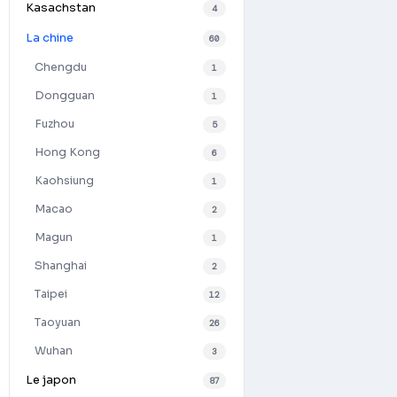
Kasachstan
4
La chine
60
Chengdu
1
Dongguan
1
Fuzhou
5
Hong Kong
6
Kaohsiung
1
Macao
2
Magun
1
Shanghai
2
Taipei
12
Taoyuan
26
Wuhan
3
Le japon
87