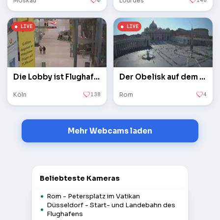
Moskau
0
Lourdes
146
Die Lobby ist Flughafen Köln / Bonn
Der Obelisk auf dem Petersplatz im Vatikan
Köln
138
Rom
4
Mehr Webcams laden
Beliebteste Kameras
Rom - Petersplatz im Vatikan
Düsseldorf - Start- und Landebahn des
Flughafens