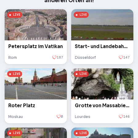
anderen Orten an!
Petersplatz im Vatikan
Start- und Landebahn des Flughafens
Rom
187
Düsseldorf
147
Roter Platz
Grotte von Massabielle
Moskau
0
Lourdes
146